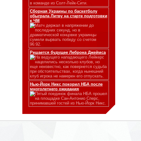
в команде из Солт-Лейк-Сити.
Сборная Украины по баскетболу
обыграла Литву на старте подготовки
к ЧМ
Матч держал в напряжении до
последних секунд, но в
драматической концовке украинцы
сумели вырвать победу со счетом
96:92.
Решается будущее Леброна Джеймса
На ведущего нападающего Лейкерс
нацелились несколько клубов, но
еще неизвестно, как повернется судьба
при обстоятельствах, когда нынешний
клуб игрока не намерен его отпускать.
Нью-Йорк Никс покорил НБА после
многолетнего ожидания
Пятый поединок финала НБА прошел
на площадке Сан-Антонио Сперс,
принимавшей гостей из Нью-Йорк Никс.