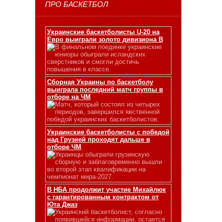
ПРО БАСКЕТБОЛ
Украинские баскетболисты U-20 на
Евро выиграли золото дивизиона В
В финальном поединке украинские
юниоры обыграли исландских
сверстников и смогли достичь
повышения в классе.
Сборная Украины по баскетболу
выиграла последний матч группы в
отборе на ЧМ
Матч, который состоял из четырех
периодов, завершился явственной
победой украинских баскетболистов.
Украинские баскетболисты с победой
над Грузией проходят дальше в
отборе ЧМ
Украинцы обыграли грузинскую
сборную и заблаговременно вышли
во второй этап квалификации на
чемпионат мира-2027.
В НБА продолжит участие Михайлюк
с гарантированным контрактом от
Юта Джаз
Украинский баскетболист, согласно
появившейся информации, остается